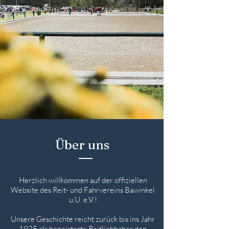
Über uns
Herzlich willkommen auf der offiziellen
Website des Reit- und Fahrvereins Bawinkel
u.U. e.V.!
Unsere Geschichte reicht zurück bis ins Jahr
1925 als begeisterte Reitliebhaber den