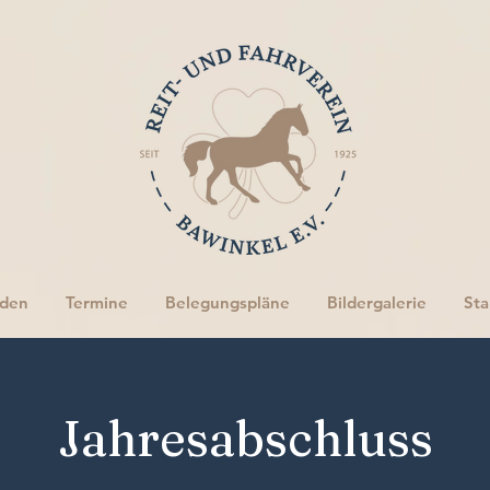
rden
Termine
Belegungspläne
Bildergalerie
Sta
Jahresabschluss