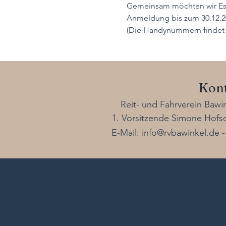
Gemeinsam möchten wir Ess
Anmeldung bis zum 30.12.20
(Die Handynummern findet 
Kon
Reit- und Fahrverein Baw
1. Vorsitzende Simone Hofsc
E-Mail:
info@rvbawinkel.de