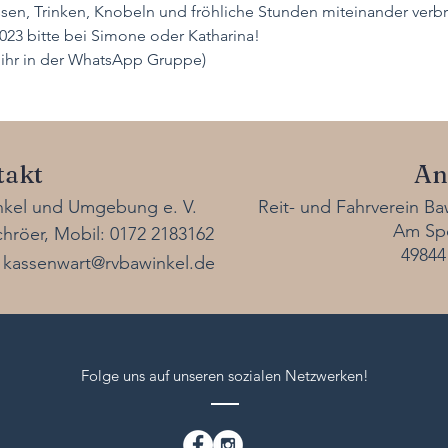
en, Trinken, Knobeln und fröhliche Stunden miteinander verb
23 bitte bei Simone oder Katharina! 
ihr in der WhatsApp Gruppe)
takt
An
inkel und Umgebung e. V.
Reit- und Fahrverein B
Am Spo
hröer, Mobil: 0172 2183162
49844
-
kassenwart@rvbawinkel.de
Folge uns auf unseren sozialen Netzwerken!