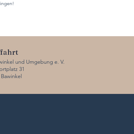
ringen!
fahrt
awinkel und Umgebung e. V.
rtplatz 31
 Bawinkel