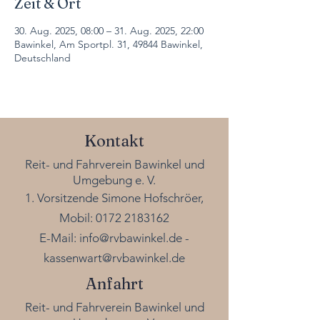
Zeit & Ort
30. Aug. 2025, 08:00 – 31. Aug. 2025, 22:00
Bawinkel, Am Sportpl. 31, 49844 Bawinkel,
Deutschland
Kontakt
Reit- und Fahrverein Bawinkel und
Umgebung e. V.
1. Vorsitzende Simone Hofschröer,
Mobil:
0172 2183162
E-Mail:
info@rvbawinkel.de
-
kassenwart@rvbawinkel.de
Anfahrt
Reit- und Fahrverein Bawinkel und