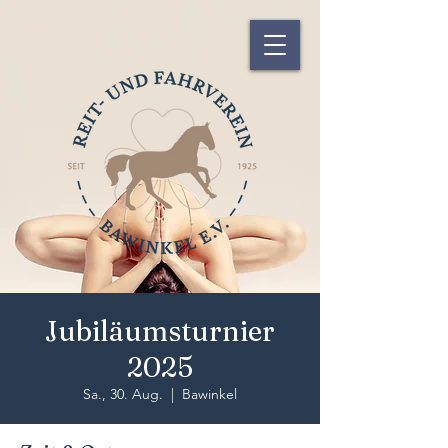
Jubiläumsturnier
2025
Sa., 30. Aug.
  |  
Bawinkel