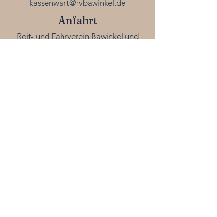
kassenwart@rvbawinkel.de
Anfahrt
Reit- und Fahrverein Bawinkel und
Umgebung e. V.
Am Sportplatz 31
49844 Bawinkel
Folge uns auf unseren sozialen
Netzwerken!
Impressum
Datenschutz
Disclaimer
​© 2026 Reit- und Fahrverein Bawinkel
und Umgebung e. V.